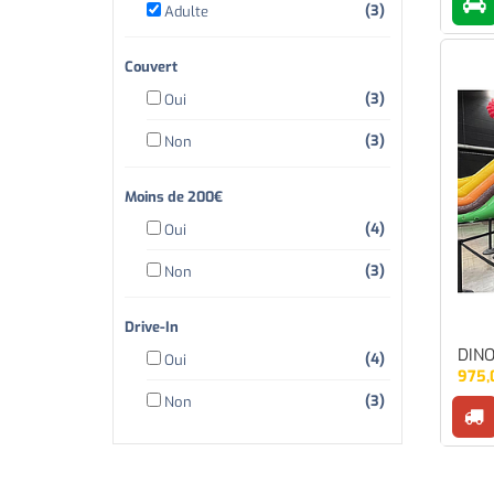
(3)
Adulte
Couvert
(3)
Oui
(3)
Non
Moins de 200€
(4)
Oui
(3)
Non
Drive-In
DIN
(4)
Oui
975,
(3)
Non