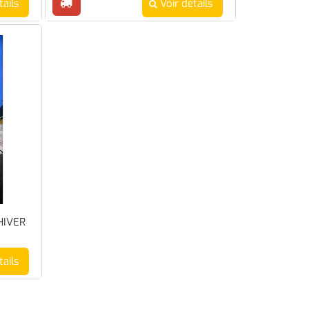
tails
Voir détails
HIVER
tails