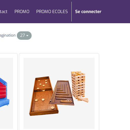
tact
PROMO
PROMO ECOLES
Se connecter
27
agination