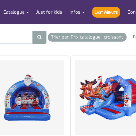
Catalogue
Just for kids
Infos
Last Minute
Con
Trier par: Prix catalogue : croissant
P