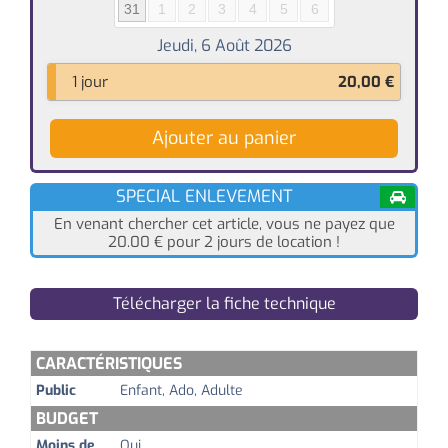
31
1
2
3
4
5
6
1 jour
20,00
€
Ajouter au panier
SPECIAL ENLEVEMENT
En venant chercher cet article, vous ne payez que
20.00
€
pour 2 jours de location !
Télécharger la fiche technique
CARACTÉRISTIQUES
Public
Enfant, Ado, Adulte
BUDGET
Moins de
Oui