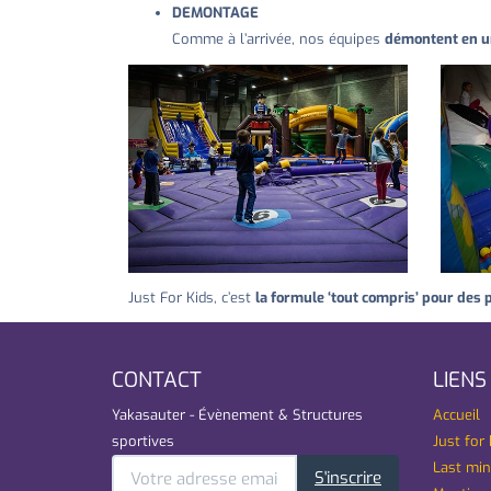
DEMONTAGE
Comme à l’arrivée, nos équipes
démontent en u
Just For Kids, c’est
la formule ‘tout compris’ pour des p
CONTACT
LIENS
Yakasauter - Évènement & Structures
Accueil
sportives
Just for 
Last min
S'inscrire