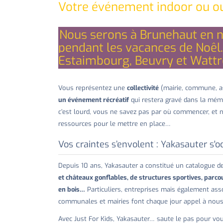
Votre événement indoor ou ou
Nous serons à Brunehaut en n
pendant les vacances de Noêl.
Estaimbourg, Beuvry et Wattre
Vous représentez une
collectivité
(mairie, commune, ass
un événement récréatif
qui restera gravé dans la mémo
c’est lourd, vous ne savez pas par où commencer, et n
ressources pour le mettre en place…
Vos craintes s’envolent : Yakasauter s'
Depuis 10 ans, Yakasauter a constitué un catalogue d
et châteaux gonflables, de structures sportives, parcou
en bois…
Particuliers, entreprises mais également asso
communales et mairies font chaque jour appel à nous po
Avec Just For Kids, Yakasauter… saute le pas pour vo