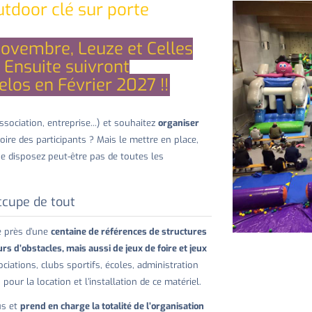
tdoor clé sur porte
ovembre, Leuze et Celles
 Ensuite suivront
los en Février 2027 !!
ociation, entreprise...) et souhaitez
organiser
ire des participants ? Mais le mettre en place,
e disposez peut-être pas de toutes les
occupe de tout
e près d’une
centaine de références de structures
rs d’obstacles, mais aussi de jeux de foire et jeux
ciations, clubs sportifs, écoles, administration
ur la location et l’installation de ce matériel.
us et
prend en charge la totalité de l’organisation