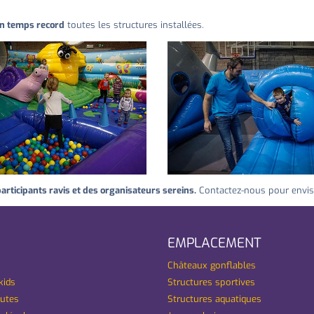
n temps record
toutes les structures installées.
articipants ravis et des organisateurs sereins.
Contactez-nous pour envis
EMPLACEMENT
Châteaux gonflables
kids
Structures sportives
utes
Structures aquatiques