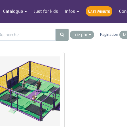
Catalogue
Just for kids
Infos
Last Minute
Con
Trié par
1
Pagination