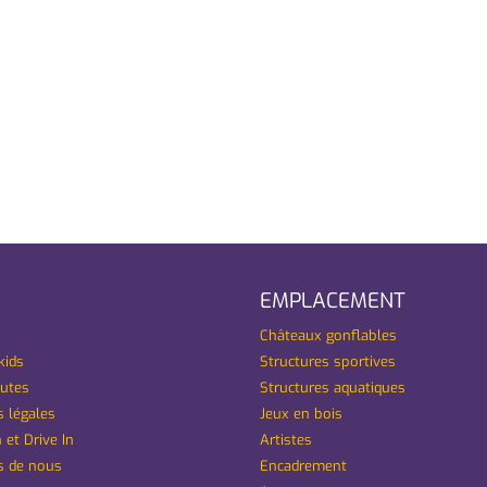
EMPLACEMENT
Châteaux gonflables
kids
Structures sportives
utes
Structures aquatiques
 légales
Jeux en bois
 et Drive In
Artistes
s de nous
Encadrement