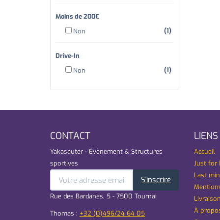
Moins de 200€
(1)
Non
Drive-In
(1)
Non
CONTACT
LIENS
Yakasauter - Évènement & Structures
Accueil
sportives
Just for 
Last min
S'inscrire
Mentions
Rue des Bardanes, 5 - 7500 Tournai
Livraison
À propo
Thomas :
+32 (0)496/24 64 05