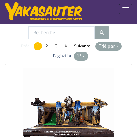
Toggl
naviga
Trié par
Préc.
1
2
3
4
Suivante
12
Pagination