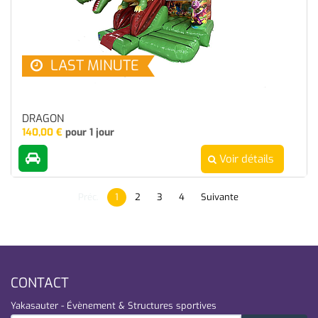
LAST MINUTE
DRAGON
140,00
€
pour 1 jour
Voir détails
Préc.
1
2
3
4
Suivante
CONTACT
Yakasauter - Évènement & Structures sportives