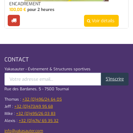
ENCADREMENT
100,00
€
pour 2 heures
Voir détails
CONTACT
Yakasauter - Évènement & Structures sportives
S'inscrire
Rue des Bardanes, 5 - 7500 Tournai
Thomas :
+32 (0)496/24 64 05
Jeff :
+32 (0)473/49 95 68
Mike :
+32 (0)495/26 03 83
Alexis :
+32 (0)474/ 65 35 32
info@yakasauter.com