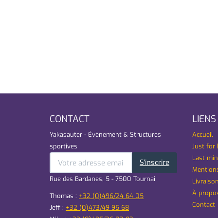
CONTACT
LIENS
Yakasauter - Évènement & Structures
Accueil
sportives
Just for 
Last min
S'inscrire
Mentions
Rue des Bardanes, 5 - 7500 Tournai
Livraison
À propo
Thomas :
+32 (0)496/24 64 05
Contact
Jeff :
+32 (0)473/49 95 68