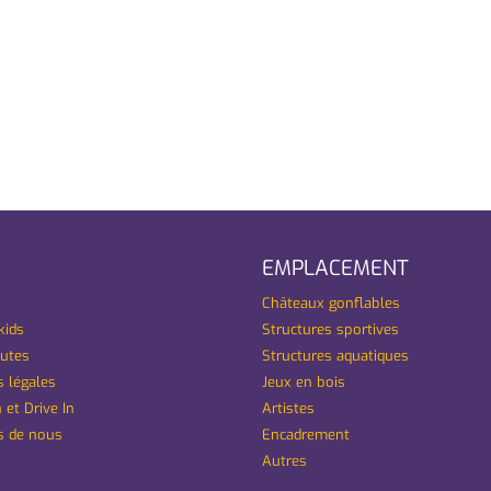
EMPLACEMENT
Châteaux gonflables
kids
Structures sportives
utes
Structures aquatiques
 légales
Jeux en bois
 et Drive In
Artistes
s de nous
Encadrement
Autres