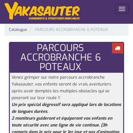
Toggl
naviga
Catalogue
PARCOURS ACCROBRANCHE 6 POTEAUX
PARCOURS
ACCROBRANCHE 6
POTEAUX
Venez grimper sur notre parcours accrobranche
Yakasauter, vos enfants seront de vrais aventuriers
après avoir domptés les multiples obstacles qui se
poseront sur leur route !!
Un prix spécial dégressif sera appliqué lors de locations
de longues durées.
2 moniteurs guideront et équiperont vos enfants en
toute sécurité avec une ligne de vie continue. (3h
compris dans le prix pour le 1er jour et pas d'animation