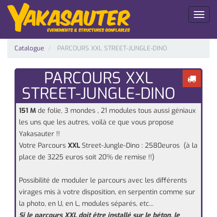
Toggl
naviga
Catalogue
PARCOURS XXL STREET-JUNGLE-DINO
PARCOURS XXL
STREET-JUNGLE-DINO
151 M
de folie, 3 mondes , 21 modules tous aussi géniaux
les uns que les autres, voilà ce que vous propose
Yakasauter !!
Votre Parcours
XXL
Street-Jungle-Dino : 2580euros (à la
place de 3225 euros soit 20% de remise !!)
Possibilité de moduler le parcours avec les différents
virages mis à votre disposition, en serpentin comme sur
la photo, en U, en L, modules séparés, etc...
Si le parcours XXL doit être installé sur le béton, le