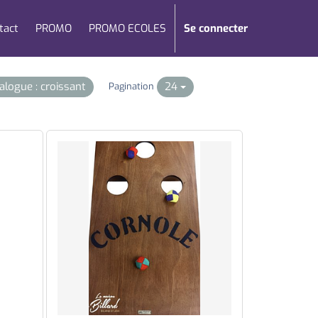
tact
PROMO
PROMO ECOLES
Se connecter
talogue : croissant
24
Pagination