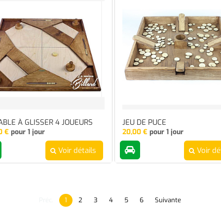
ABLE À GLISSER 4 JOUEURS
JEU DE PUCE
0
€
pour 1 jour
20,00
€
pour 1 jour
Voir détails
Voir dé
Préc.
1
2
3
4
5
6
Suivante