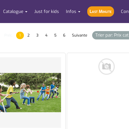
Catalogue
Just for kids
Infos
Last Minute
Con
Trier par: Prix ca
Préc.
1
2
3
4
5
6
Suivante