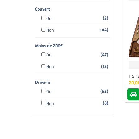
Couvert
(2)
Oui
(44)
Non
Moins de 200€
(47)
Oui
(13)
Non
LA T
Drive-In
20,0
(52)
Oui
(8)
Non