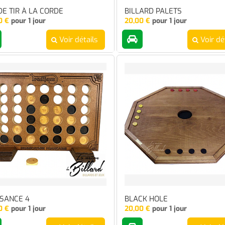
E TIR À LA CORDE
BILLARD PALETS
0
€
pour 1 jour
20,00
€
pour 1 jour
Voir détails
Voir dé
SANCE 4
BLACK HOLE
0
€
pour 1 jour
20,00
€
pour 1 jour