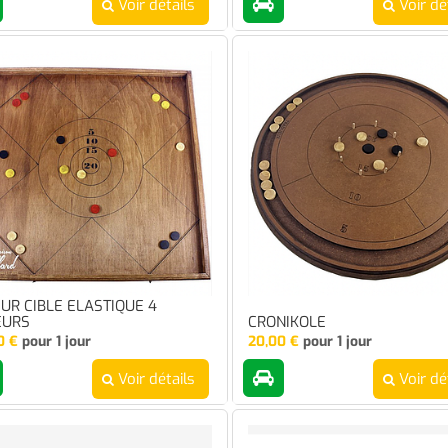
Voir détails
Voir dé
SUR CIBLE ELASTIQUE 4
EURS
CRONIKOLE
0
€
pour 1 jour
20,00
€
pour 1 jour
Voir détails
Voir dé