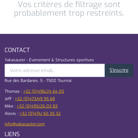
Vos critères de filtrage sont
probablement trop restreints.
CONTACT
Yakasauter - Évènement & Structures sportives
S'inscrire
Rue des Bardanes, 5 - 7500 Tournai
Thomas :
+32 (0)496/24 64 05
Jeff :
+32 (0)473/49 95 68
Mike :
+32 (0)495/26 03 83
Alexis :
+32 (0)474/ 65 35 32
info@yakasauter.com
LIENS