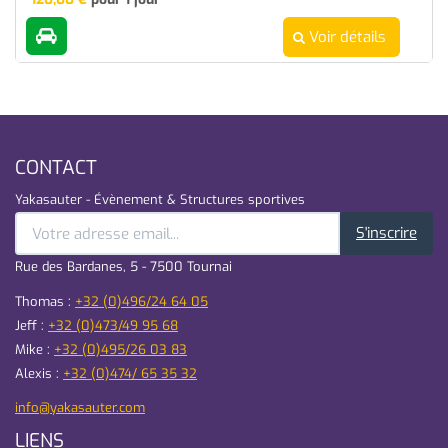
Voir détails
CONTACT
Yakasauter - Évènement & Structures sportives
S'inscrire
Rue des Bardanes, 5 - 7500 Tournai
Thomas :
+32 (0)496/24 64 05
Jeff :
+32 (0)473/49 95 68
Mike :
+32 (0)495/26 03 83
Alexis :
+32 (0)474/ 65 35 32
info@yakasauter.com
LIENS