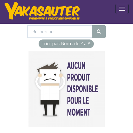
Toggl
naviga
Trier par: Nom : de Z à A