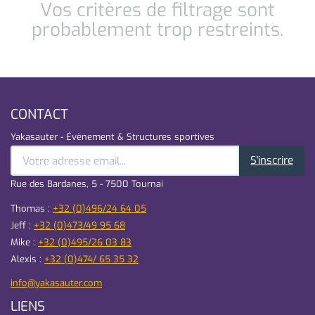
Vos critères de filtrage sont
probablement trop restreints.
CONTACT
Yakasauter - Évènement & Structures sportives
S'inscrire
Rue des Bardanes, 5 - 7500 Tournai
Thomas :
+32 (0)496/24 64 05
Jeff :
+32 (0)473/49 95 68
Mike :
+32 (0)495/26 03 83
Alexis :
+32 (0)474/ 65 35 32
info@yakasauter.com
LIENS