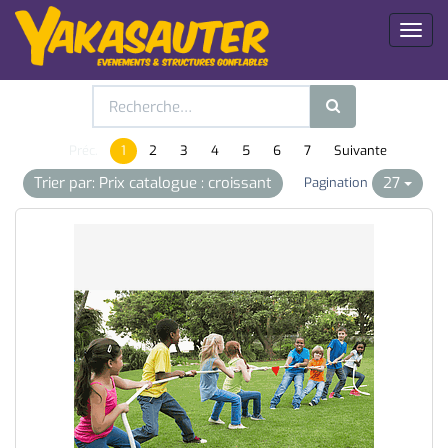
Toggl
naviga
Préc.
1
2
3
4
5
6
7
Suivante
Trier par: Prix catalogue : croissant
27
Pagination