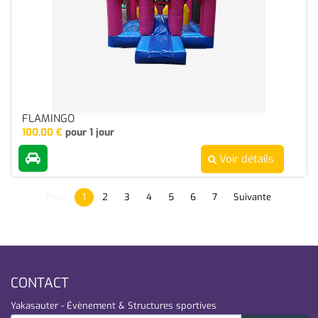
FLAMINGO
100,00
€
pour 1 jour
Voir détails
Préc.
1
2
3
4
5
6
7
Suivante
CONTACT
Yakasauter - Évènement & Structures sportives