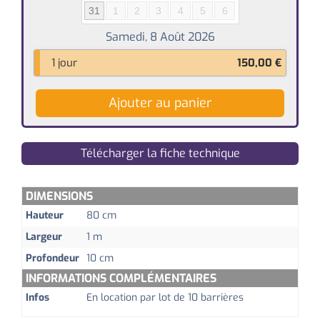
31
1
2
3
4
5
6
1 jour
150,00
€
Ajouter au panier
Télécharger la fiche technique
DIMENSIONS
Hauteur
80 cm
Largeur
1 m
Profondeur
10 cm
INFORMATIONS COMPLÉMENTAIRES
Infos
En location par lot de 10 barrières