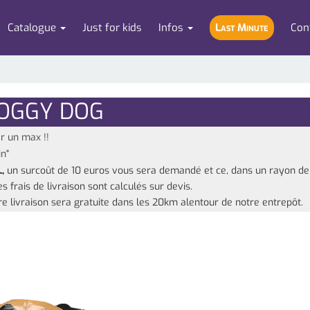
Catalogue
Just for kids
Infos
Last Minute
Con
OGGY DOG
r un max !!
in"
,
un surcoût de 10
euros vous sera demandé et ce, dans un rayon de
 frais de livraison sont calculés sur devis.
e livraison sera gratuite dans les 20km alentour de notre entrepôt.