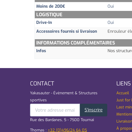
Moins de 200€
Oui
LOGISTIQUE
Drive-In
Oui
Accessoires fournis si livraison
Enrouleur él
INFORMATIONS COMPLÉMENTAIRES
Infos
Nos structu
CONTACT
LIENS
Yakasauter - Évènement & Structures
Accueil
sportives
Just for 
Last min
S'inscrire
Mentions
Rue des Bardanes, 5 - 7500 Tournai
Livraison
À propo
Thomas :
+32 (0)496/24 64 05