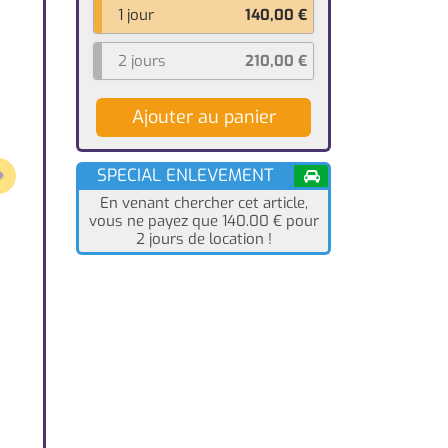
1 jour
140,00
€
2 jours
210,00
€
Ajouter au panier
Next
SPECIAL ENLEVEMENT
En venant chercher cet article,
vous ne payez que 140.00
€
pour
2 jours de location !