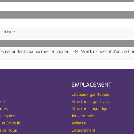
ectrique
res répondent aux normes en vigueur
EN 14960,
disposent d'un certif
EMPLACEMENT
Châteaux gonflables
kids
Structures sportives
utes
Structures aquatiques
 légales
Jeux en bois
 et Drive In
Artistes
s de nous
Encadrement