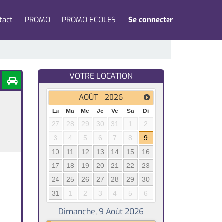
tact
PROMO
PROMO ECOLES
Se connecter
VOTRE LOCATION
AOÛT
2026
Lu
Ma
Me
Je
Ve
Sa
Di
27
28
29
30
31
1
2
3
4
5
6
7
8
9
10
11
12
13
14
15
16
17
18
19
20
21
22
23
24
25
26
27
28
29
30
31
1
2
3
4
5
6