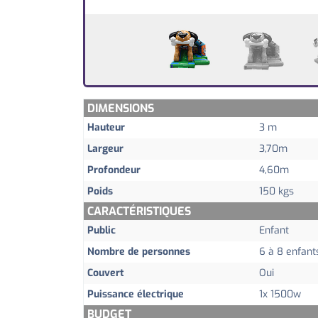
DIMENSIONS
Hauteur
3 m
Largeur
3,70m
Profondeur
4,60m
Poids
150 kgs
CARACTÉRISTIQUES
Public
Enfant
Nombre de personnes
6 à 8 enfant
Couvert
Oui
Puissance électrique
1x 1500w
BUDGET