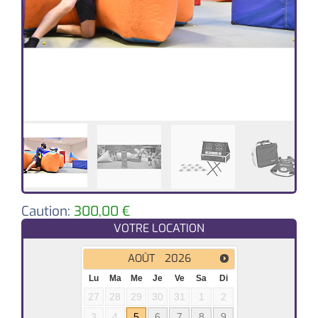
Caution:
300,00
€
VOTRE LOCATION
AOÛT
2026
Lu
Ma
Me
Je
Ve
Sa
Di
27
28
29
30
31
1
2
3
4
5
6
7
8
9