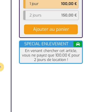
1 jour
100,00
€
2 jours
150,00
€
Ajouter au panier
SPECIAL ENLEVEMENT
En venant chercher cet article,
vous ne payez que 100.00
€
pour
2 jours de location !
Next