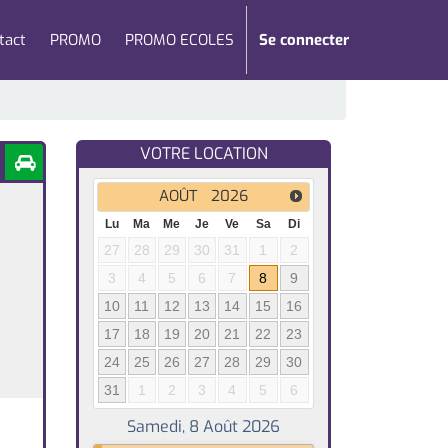
tact
PROMO
PROMO ECOLES
Se connecter
VOTRE LOCATION
AOÛT
2026
Lu
Ma
Me
Je
Ve
Sa
Di
27
28
29
30
31
1
2
3
4
5
6
7
8
9
10
11
12
13
14
15
16
17
18
19
20
21
22
23
24
25
26
27
28
29
30
31
1
2
3
4
5
6