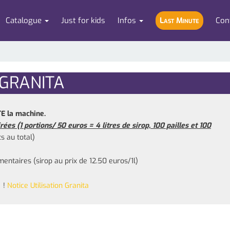
Catalogue
Just for kids
Infos
Last Minute
Con
GRANITA
E la machine.
rées (1 portions/ 50 euros =
4 litres de sirop, 100 pailles et 100
s au total)
ntaires (sirop au prix de 12.50 euros/1l)
e !
Notice Utilisation Granita