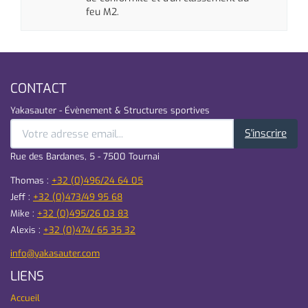
feu
M2
.
CONTACT
Yakasauter - Évènement & Structures sportives
S'inscrire
Rue des Bardanes, 5 - 7500 Tournai
Thomas :
+32 (0)496/24 64 05
Jeff :
+32 (0)473/49 95 68
Mike :
+32 (0)495/26 03 83
Alexis :
+32 (0)474/ 65 35 32
info@yakasauter.com
LIENS
Accueil