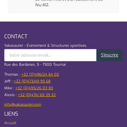
feu
M2
.
CONTACT
Yakasauter - Évènement & Structures sportives
S'inscrire
Rue des Bardanes, 5 - 7500 Tournai
Thomas :
+32 (0)496/24 64 05
Jeff :
+32 (0)473/49 95 68
Mike :
+32 (0)495/26 03 83
Alexis :
+32 (0)474/ 65 35 32
info@yakasauter.com
LIENS
Accueil