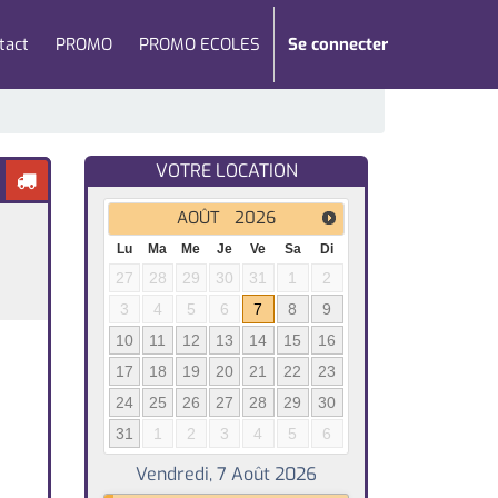
tact
PROMO
PROMO ECOLES
Se connecter
VOTRE LOCATION
AOÛT
2026
Lu
Ma
Me
Je
Ve
Sa
Di
27
28
29
30
31
1
2
3
4
5
6
7
8
9
10
11
12
13
14
15
16
17
18
19
20
21
22
23
24
25
26
27
28
29
30
31
1
2
3
4
5
6