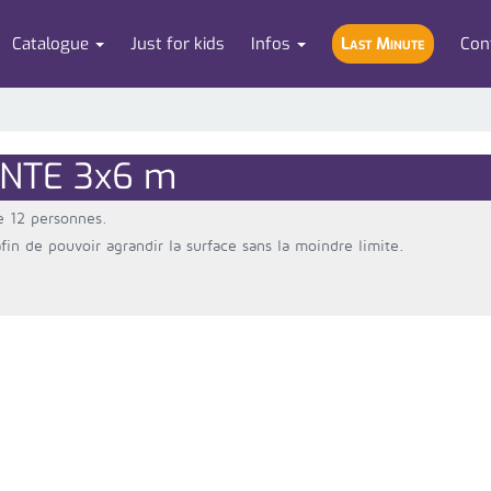
Catalogue
Just for kids
Infos
Last Minute
Con
NTE 3x6 m
e 12 personnes.
fin de pouvoir agrandir la surface sans la moindre limite.