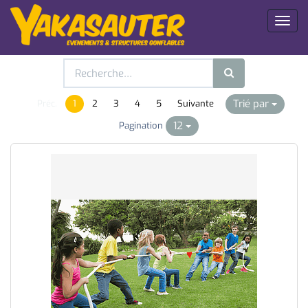
Toggl
naviga
Trié par
Préc.
1
2
3
4
5
Suivante
12
Pagination