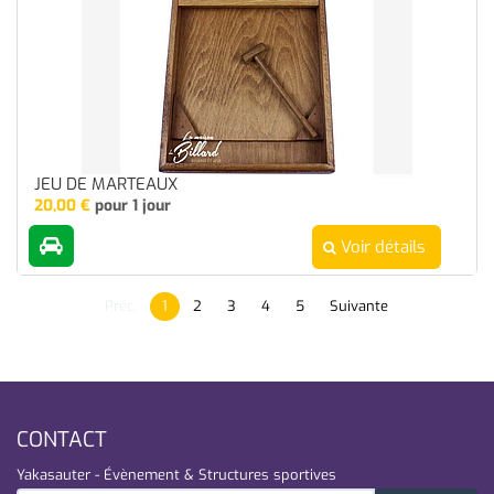
JEU DE MARTEAUX
20,00
€
pour 1 jour
Voir détails
Préc.
1
2
3
4
5
Suivante
CONTACT
Yakasauter - Évènement & Structures sportives