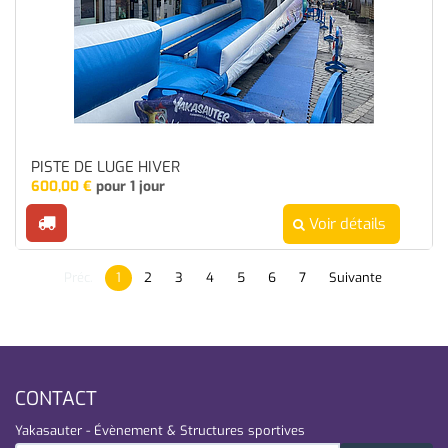
PISTE DE LUGE HIVER
600,00
€
pour 1 jour
Voir détails
Préc.
1
2
3
4
5
6
7
Suivante
CONTACT
Yakasauter - Évènement & Structures sportives