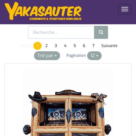
Toggl
naviga
Préc.
1
2
3
4
5
6
7
Suivante
Trié par
12
Pagination